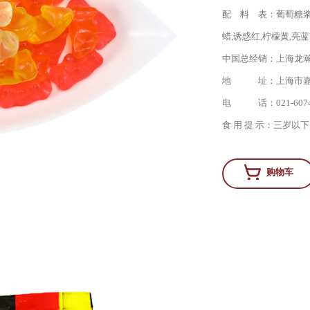
配 料 表：
葡萄糖浆
蜡,诱惑红,柠檬黄,亮蓝
中国总经销：
上海龙
地 址：
上海市嘉
电 话：
021-607
食 用 提 示：
三岁以下
购物车