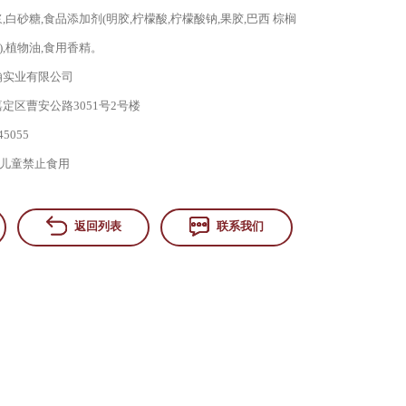
,白砂糖,食品添加剂(明胶,柠檬酸,柠檬酸钠,果胶,巴西 棕榈
),植物油,食用香精。
瀚实业有限公司
定区曹安公路3051号2号楼
45055
儿童禁止食用
返回列表
联系我们