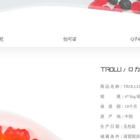
尼
怡可诺
Q子
TROLLI/
商 品 名 称：
TROL
箱 规：
4*3kg/
保 质 期：
18个月
原 产 地：
中国
生 产 日 期：
见包装
储 藏 条 件：
请置阴凉