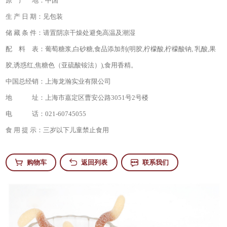
原 产 地：
中国
生 产 日 期：
见包装
储 藏 条 件：
请置阴凉干燥处避免高温及潮湿
配 料 表：
葡萄糖浆,白砂糖,食品添加剂(明胶,柠檬酸,柠檬酸钠, 乳酸,果
胶,诱惑红,焦糖色（亚硫酸铵法）),食用香精。
中国总经销：
上海龙瀚实业有限公司
地 址：
上海市嘉定区曹安公路3051号2号楼
电 话：
021-60745055
食 用 提 示：
三岁以下儿童禁止食用
购物车
返回列表
联系我们