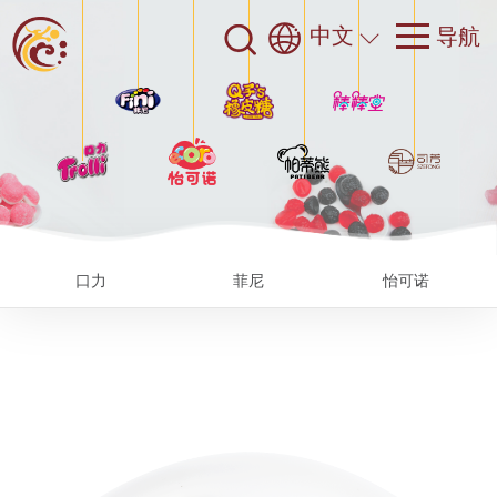
中文
口力
菲尼
怡可诺