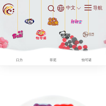
中文
口力
菲尼
怡可诺