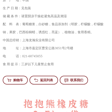
原 产 地：
中国
生 产 日 期：
见包装
储 藏 条 件：
请置阴凉干燥处避免高温及潮湿
配 料 表：
葡萄糖浆，白砂糖，食品添加剂（明胶，柠檬酸，柠檬酸
钠，果胶，巴西棕榈蜡，诱惑红，亮蓝），植物油，食用香精。
中国总经销：
上海龙瀚实业有限公司
地 址：
上海市嘉定区曹安公路3051号2号楼
电 话：
021-60745055
食 用 提 示：
三岁以下儿童禁止食用
购物车
返回列表
联系我们