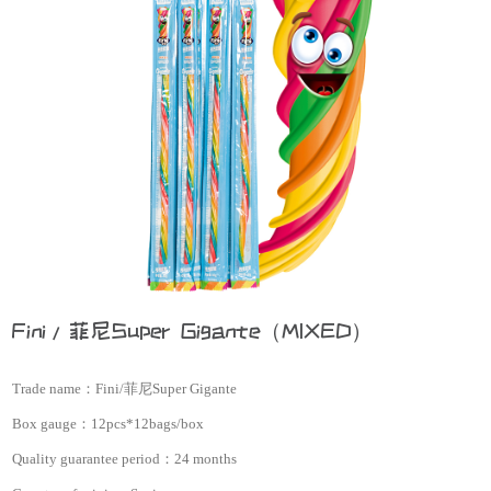
Fini/菲尼Super Gigante（MIXED）
Trade name：
Fini/菲尼Super Gigante
Box gauge：
12pcs*12bags/box
Quality guarantee period：
24 months