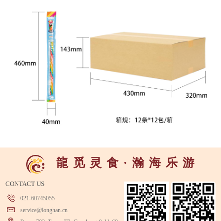
食
·
瀚
海
乐
游
灵
觅
龍
CONTACT US
021-60745055
service@longhan.cn