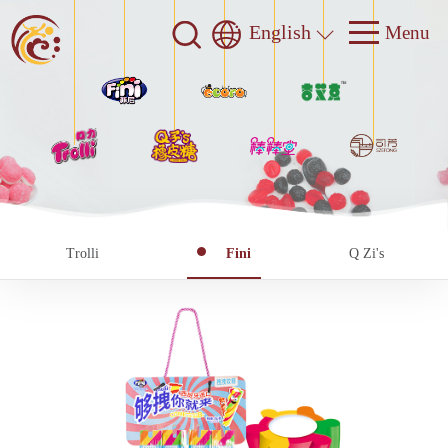
English
Trolli
Fini
Q Zi's