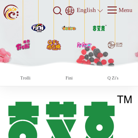
English
Trolli
Fini
Q Zi's